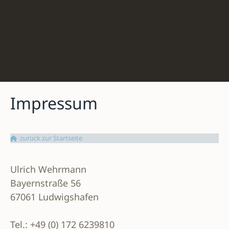
Zum
Inhalt
ULI
springen
WEHRMANN
MUSIC
Impressum
zurück zur Startseite
Ulrich Wehrmann
Bayernstraße 56
67061 Ludwigshafen
Tel.: +49 (0) 172 6239810